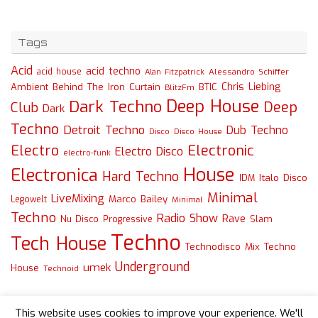
Tags
Acid
acid techno
acid house
Alessandro Schiffer
Alan Fitzpatrick
Chris Liebing
Ambient
Behind The Iron Curtain
BTIC
BlitzFm
Deep House
Dark Techno
Deep
Club
Dark
Techno
Detroit Techno
Dub Techno
Disco
Disco House
Electro
Electronic
Electro Disco
electro-funk
House
Electronica
Hard Techno
Italo Disco
IDM
Minimal
LiveMixing
Marco Bailey
Legowelt
Minimal
Techno
Radio Show
Rave
Slam
Nu Disco
Progressive
Techno
Tech House
Technodisco Mix
Techno
Underground
umek
House
Technoid
This website uses cookies to improve your experience. We'll