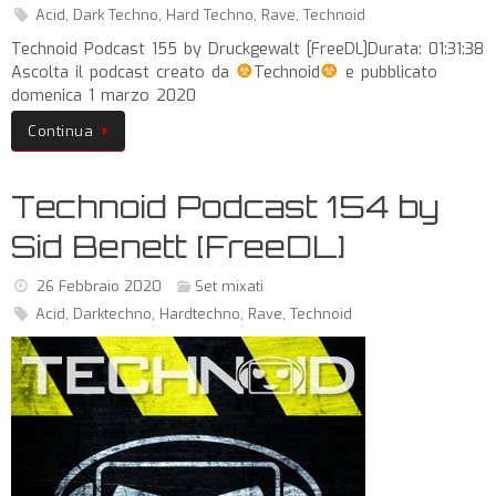
Acid
,
Dark Techno
,
Hard Techno
,
Rave
,
Technoid
Technoid Podcast 155 by Druckgewalt [FreeDL]Durata: 01:31:38
Ascolta il podcast creato da
Technoid
e pubblicato
domenica 1 marzo 2020
Continua
Technoid Podcast 154 by
Sid Benett [FreeDL]
26 Febbraio 2020
Set mixati
Acid
,
Darktechno
,
Hardtechno
,
Rave
,
Technoid