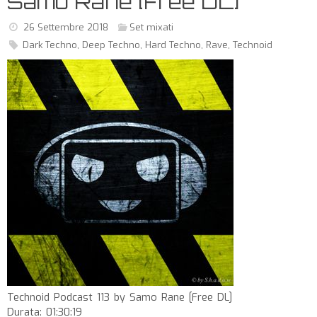
Samo Rane [Free DL]
26 Settembre 2018
Set mixati
Dark Techno
,
Deep Techno
,
Hard Techno
,
Rave
,
Technoid
Technoid Podcast 113 by Samo Rane [Free DL]
Durata: 01:30:19