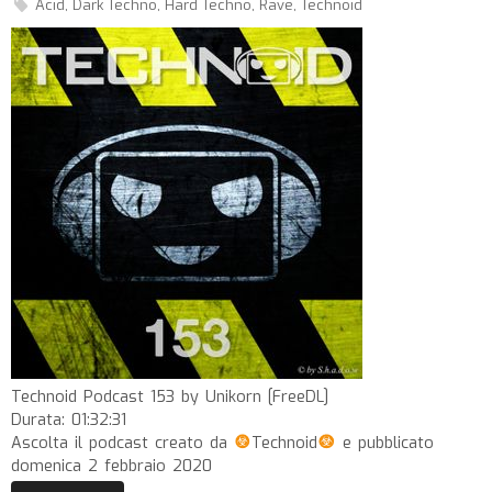
Acid
,
Dark Techno
,
Hard Techno
,
Rave
,
Technoid
Technoid Podcast 153 by Unikorn [FreeDL]
Durata: 01:32:31
Ascolta il podcast creato da
Technoid
e pubblicato
domenica 2 febbraio 2020