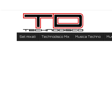
Set mixati
Technodisco Mix
Musica Techno
Mu