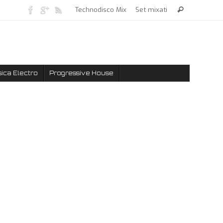
Technodisco Mix
Set mixati
ica Electro
Progressive House