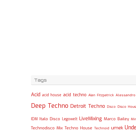
Tags
Acid
acid techno
acid house
Alessandro 
Alan Fitzpatrick
Deep Techno
Detroit Techno
Disco
Disco Hou
LiveMixing
Italo Disco
Marco Bailey
IDM
Legowelt
Mi
Und
umek
Technodisco Mix
Techno House
Technoid