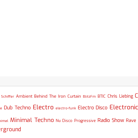
C
Chris Liebing
Ambient
Behind The Iron Curtain
BTIC
Schiffer
BlitzFm
Electro
Electroni
Dub Techno
Electro Disco
se
electro-funk
Minimal Techno
Radio Show
Rave
nimal
Nu Disco
Progressive
erground