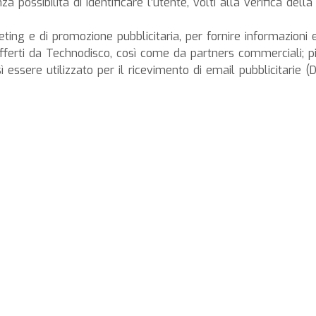
 possibilità di identificare l’utente, volti alla verifica della
keting e di promozione pubblicitaria, per fornire informazioni 
 offerti da Technodisco, così come da partners commerciali; pi
esì essere utilizzato per il ricevimento di email pubblicitarie 