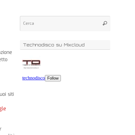
Technodisco su Mixcloud
azione
etto
oi siti
gle
r