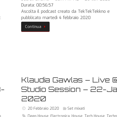
Durata: 00:56:57
Ascolta il podcast creato da TekTekTekkno e
x
pubblicato martedì 4 febbraio 2020
Continua
Klaudia Gawlas – Live 
8-
Studio Session – 22-J
2020
20 Febbraio 2020
Set mixati
o
Deep House
,
Electronica
,
House
,
Tech House
,
Tech