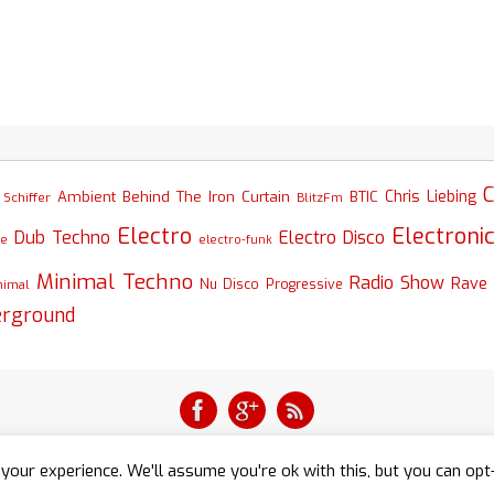
C
Chris Liebing
Ambient
Behind The Iron Curtain
BTIC
Schiffer
BlitzFm
Electro
Electroni
Dub Techno
Electro Disco
se
electro-funk
Minimal Techno
Radio Show
Rave
nimal
Nu Disco
Progressive
erground
your experience. We'll assume you're ok with this, but you can opt