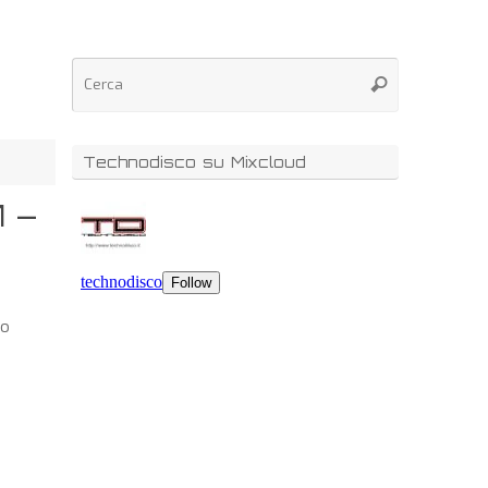
Technodisco su Mixcloud
1 –
no