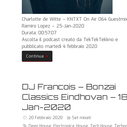
Charlotte de Witte – KNTXT On Air 064 Guestmi
Ramiro Lopez – 25-Jan-2020
Durata: 00:57:07
Ascolta il podcast creato da TekTekTekkno e
pubblicato martedì 4 febbraio 2020
Continua
DJ Francois – Bonzai
Classics Eindhovan – 1
Jan-2020
20 Febbraio 2020
Set mixati
Deep House
,
Electronica
,
House
,
Tech House
,
Techn