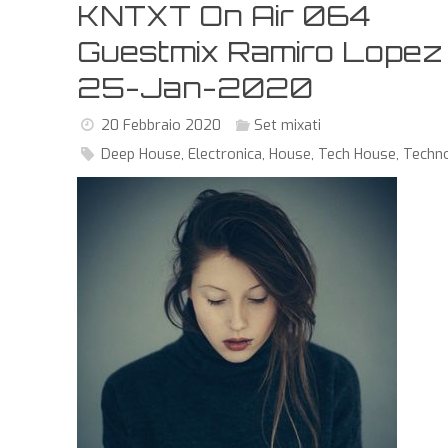
KNTXT On Air 064
Guestmix Ramiro Lopez
25-Jan-2020
20 Febbraio 2020
Set mixati
Deep House
,
Electronica
,
House
,
Tech House
,
Techn