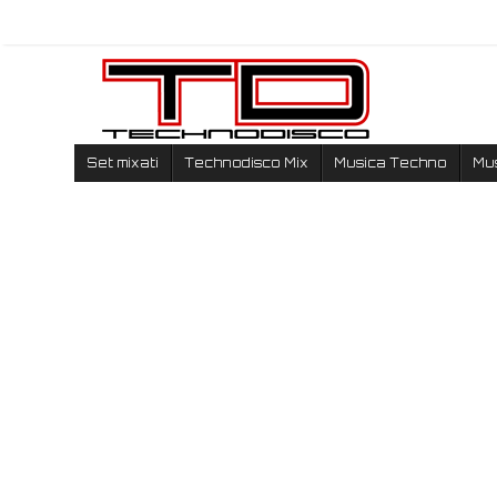
Set mixati
Technodisco Mix
Musica Techno
Mu