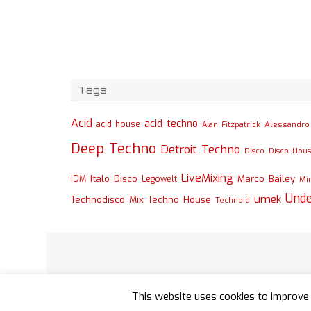
Tags
Acid
acid techno
acid house
Alessandro 
Alan Fitzpatrick
Deep Techno
Detroit Techno
Disco
Disco Hou
LiveMixing
Italo Disco
Marco Bailey
IDM
Legowelt
Mi
Und
umek
Technodisco Mix
Techno House
Technoid
This website uses cookies to improve 