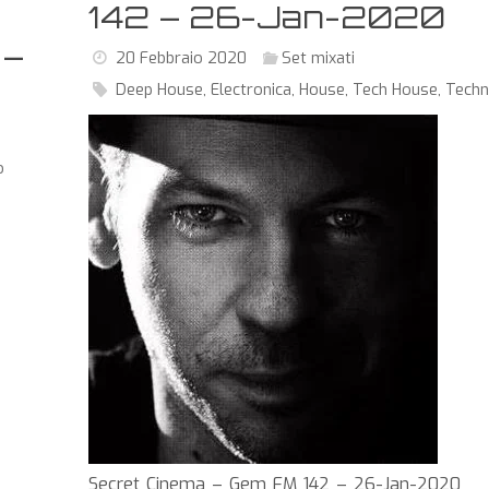
142 – 26-Jan-2020
 –
20 Febbraio 2020
Set mixati
Deep House
,
Electronica
,
House
,
Tech House
,
Tech
o
Secret Cinema – Gem FM 142 – 26-Jan-2020