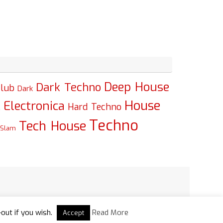
Deep House
Dark Techno
lub
Dark
House
Electronica
c
Hard Techno
Techno
Tech House
Slam
Powered by
Tempera
&
WordPress.
-out if you wish.
Read More
Accept