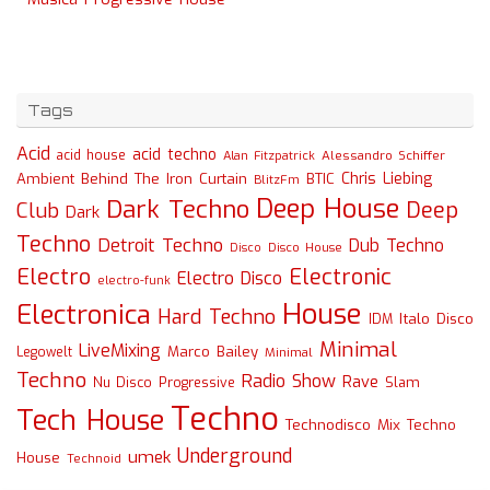
Tags
Acid
acid techno
acid house
Alessandro Schiffer
Alan Fitzpatrick
Chris Liebing
Ambient
Behind The Iron Curtain
BTIC
BlitzFm
Deep House
Dark Techno
Deep
Club
Dark
Techno
Detroit Techno
Dub Techno
Disco
Disco House
Electro
Electronic
Electro Disco
electro-funk
House
Electronica
Hard Techno
Italo Disco
IDM
Minimal
LiveMixing
Marco Bailey
Legowelt
Minimal
Techno
Radio Show
Rave
Slam
Nu Disco
Progressive
Techno
Tech House
Technodisco Mix
Techno
Underground
umek
House
Technoid