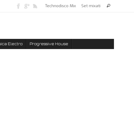
Technodisco Mix
Set mixati
ica Electro
Progressive House