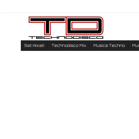
Set mixati
Technodisco Mix
Musica Techno
Mu