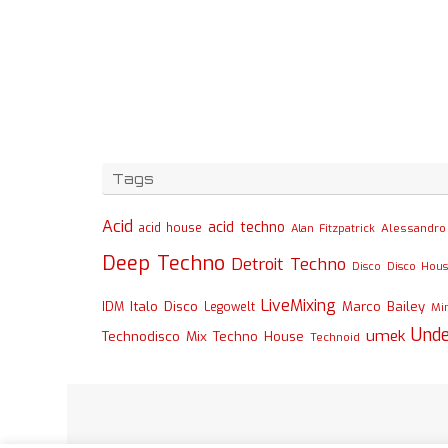
Tags
Acid
acid techno
acid house
Alessandro 
Alan Fitzpatrick
Deep Techno
Detroit Techno
Disco
Disco Hou
LiveMixing
Italo Disco
Marco Bailey
IDM
Legowelt
Mi
Und
umek
Technodisco Mix
Techno House
Technoid