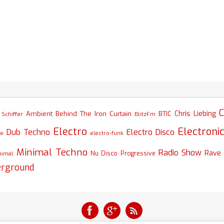
C
Chris Liebing
Ambient
Behind The Iron Curtain
BTIC
Schiffer
BlitzFm
Electro
Electroni
Dub Techno
Electro Disco
se
electro-funk
Minimal Techno
Radio Show
Rave
nimal
Nu Disco
Progressive
erground