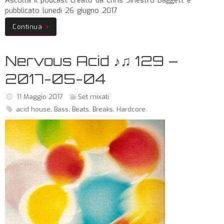
Ascolta il podcast creato da Chris Sinestro Baggett e
pubblicato lunedì 26 giugno 2017
Continua
Nervous Acid ♪♫ 129 –
2017-05-04
11 Maggio 2017
Set mixati
acid house
,
Bass
,
Beats
,
Breaks
,
Hardcore