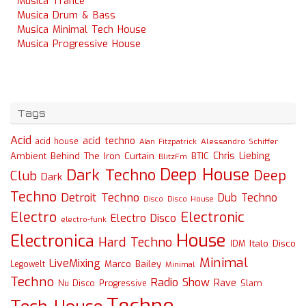
Musica Trance
Musica Drum & Bass
Musica Minimal Tech House
Musica Progressive House
Tags
Acid
acid techno
acid house
Alessandro Schiffer
Alan Fitzpatrick
Chris Liebing
Ambient
Behind The Iron Curtain
BTIC
BlitzFm
Deep House
Dark Techno
Deep
Club
Dark
Techno
Detroit Techno
Dub Techno
Disco
Disco House
Electro
Electronic
Electro Disco
electro-funk
House
Electronica
Hard Techno
Italo Disco
IDM
Minimal
LiveMixing
Marco Bailey
Legowelt
Minimal
Techno
Radio Show
Rave
Slam
Nu Disco
Progressive