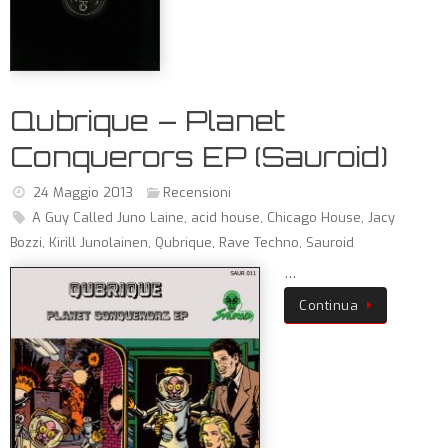
Qubrique – Planet
Conquerors EP (Sauroid)
24 Maggio 2013
Recensioni
A Guy Called Juno Laine
,
acid house
,
Chicago House
,
Jacy
Bozzi
,
Kirill Junolainen
,
Qubrique
,
Rave Techno
,
Sauroid
…
Continua