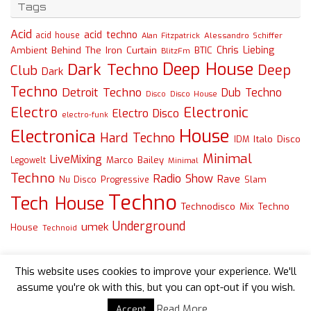
Tags
Acid
acid techno
acid house
Alessandro Schiffer
Alan Fitzpatrick
Chris Liebing
Ambient
Behind The Iron Curtain
BTIC
BlitzFm
Deep House
Dark Techno
Deep
Club
Dark
Techno
Detroit Techno
Dub Techno
Disco
Disco House
Electro
Electronic
Electro Disco
electro-funk
House
Electronica
Hard Techno
Italo Disco
IDM
Minimal
LiveMixing
Marco Bailey
Legowelt
Minimal
Techno
Radio Show
Rave
Slam
Nu Disco
Progressive
Techno
Tech House
Technodisco Mix
Techno
Underground
umek
House
Technoid
This website uses cookies to improve your experience. We'll
assume you're ok with this, but you can opt-out if you wish.
Read More
Accept