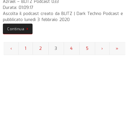
Azrael – BLITZ Podcast 033
Durata: 01:09:17
Ascolta il podcast creato da BLITZ | Dark Techno Podcast e
pubblicato lunedì 3 febbraio 2020
Continua
‹
1
2
3
4
5
›
»