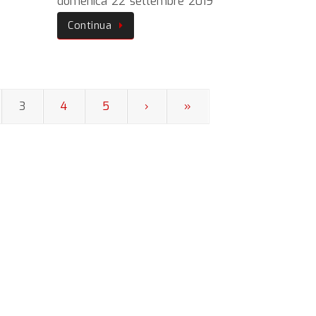
domenica 22 settembre 2019
Continua
3
4
5
›
»