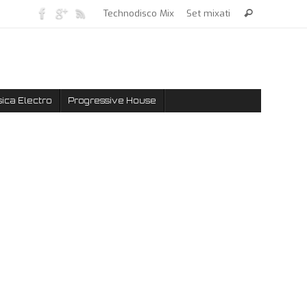
Technodisco Mix
Set mixati
ica Electro
Progressive House