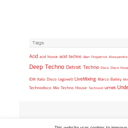
Tags
Acid
acid techno
acid house
Alessandro 
Alan Fitzpatrick
Deep Techno
Detroit Techno
Disco
Disco Hou
LiveMixing
Italo Disco
Marco Bailey
IDM
Legowelt
Mi
Und
umek
Technodisco Mix
Techno House
Technoid
This website uses cookies to improve 