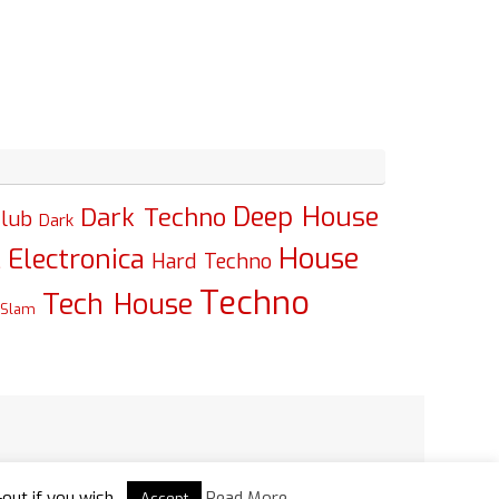
Deep House
Dark Techno
lub
Dark
House
Electronica
c
Hard Techno
Techno
Tech House
Slam
Powered by
Tempera
&
WordPress.
-out if you wish.
Read More
Accept