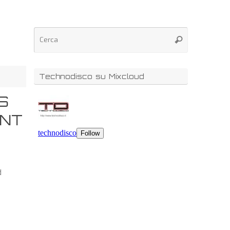
Technodisco su Mixcloud
S
ENT
d