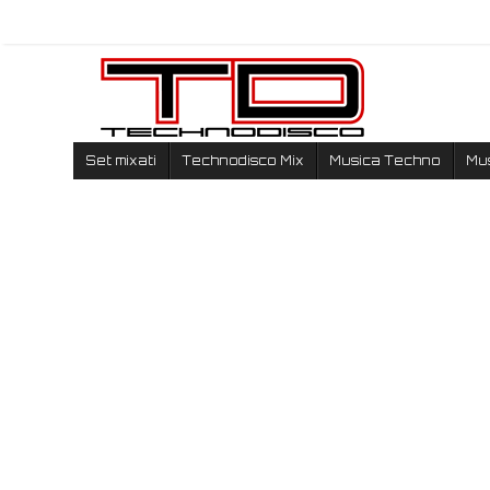
Set mixati
Technodisco Mix
Musica Techno
Mu