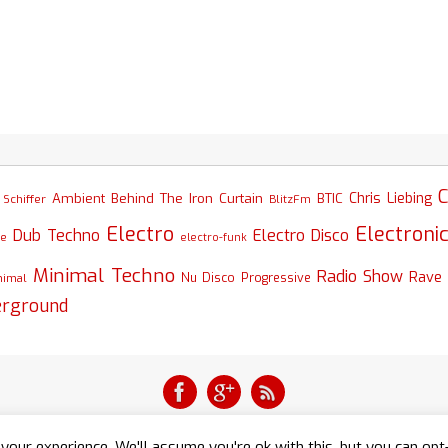
C
Chris Liebing
Ambient
Behind The Iron Curtain
BTIC
Schiffer
BlitzFm
Electro
Electroni
Dub Techno
Electro Disco
se
electro-funk
Minimal Techno
Radio Show
Rave
nimal
Nu Disco
Progressive
erground
your experience. We'll assume you're ok with this, but you can opt