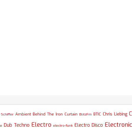
C
Chris Liebing
Ambient
Behind The Iron Curtain
BTIC
Schiffer
BlitzFm
Electro
Electroni
Dub Techno
Electro Disco
se
electro-funk