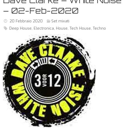
Dave Clarke – White Noise
– 02-Feb-2020
20 Febbraio 2020
Set mixati
Deep House
,
Electronica
,
House
,
Tech House
,
Techno