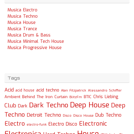
Musica Electro
Musica Techno
Musica House
Musica Trance
Musica Drum & Bass
Musica Minimal Tech House
Musica Progressive House
Tags
Acid
acid techno
acid house
Alessandro Schiffer
Alan Fitzpatrick
Chris Liebing
Ambient
Behind The Iron Curtain
BTIC
BlitzFm
Deep House
Dark Techno
Deep
Club
Dark
Techno
Detroit Techno
Dub Techno
Disco
Disco House
Electro
Electronic
Electro Disco
electro-funk
House