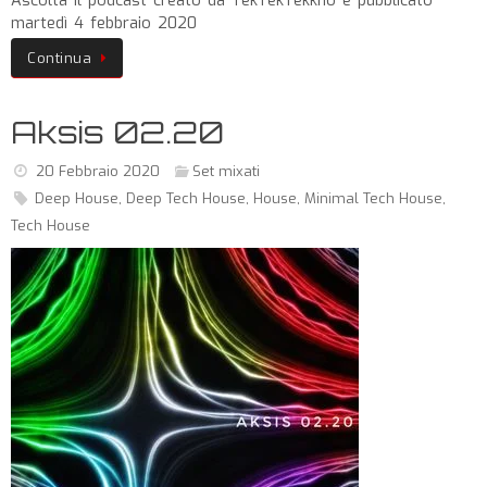
Ascolta il podcast creato da TekTekTekkno e pubblicato
martedì 4 febbraio 2020
Continua
Aksis 02.20
20 Febbraio 2020
Set mixati
Deep House
,
Deep Tech House
,
House
,
Minimal Tech House
,
Tech House