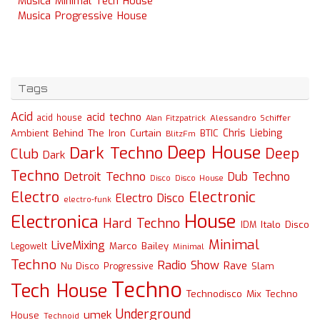
Musica Minimal Tech House
Musica Progressive House
Tags
Acid
acid techno
acid house
Alessandro Schiffer
Alan Fitzpatrick
Chris Liebing
Ambient
Behind The Iron Curtain
BTIC
BlitzFm
Deep House
Dark Techno
Deep
Club
Dark
Techno
Detroit Techno
Dub Techno
Disco
Disco House
Electro
Electronic
Electro Disco
electro-funk
House
Electronica
Hard Techno
Italo Disco
IDM
Minimal
LiveMixing
Marco Bailey
Legowelt
Minimal
Techno
Radio Show
Rave
Slam
Nu Disco
Progressive
Techno
Tech House
Technodisco Mix
Techno
Underground
umek
House
Technoid