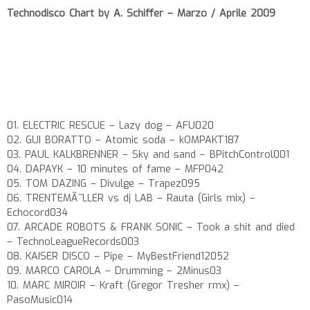
Technodisco Chart by A. Schiffer – Marzo / Aprile 2009
01. ELECTRIC RESCUE – Lazy dog – AFU020
02. GUI BORATTO – Atomic soda – kOMPAKT187
03. PAUL KALKBRENNER – Sky and sand – BPitchControl001
04. DAPAYK – 10 minutes of fame – MFP042
05. TOM DAZING – Divulge – Trapez095
06. TRENTEMÃ˜LLER vs dj LAB – Rauta (Girls mix) –
Echocord034
07. ARCADE ROBOTS & FRANK SONIC – Took a shit and died
– TechnoLeagueRecords003
08. KAISER DISCO – Pipe – MyBestFriend12052
09. MARCO CAROLA – Drumming – 2Minus03
10. MARC MIROIR – Kraft (Gregor Tresher rmx) –
PasoMusic014