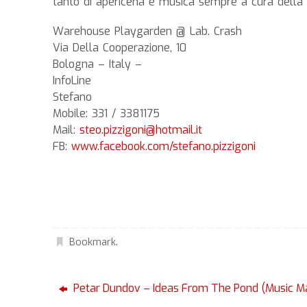
tanto di apericena e musica sempre a cura della
Warehouse Playgarden @ Lab. Crash
Via Della Cooperazione, 10
Bologna – Italy –
InfoLine
Stefano
Mobile: 331 / 3381175
Mail:
steo.pizzigoni@hotmail.it
FB:
www.facebook.com/stefano.pizzigoni
Bookmark
.
Petar Dundov – Ideas From The Pond (Music M