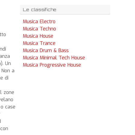
Le classifiche
Musica Electro
Musica Techno
tto
Musica House
Musica Trance
ndi
Musica Drum & Bass
tanza
Musica Minimal Tech House
). Un
Musica Progressive House
. Non a
e di
ll zone
velano
 o case
r
I
 con