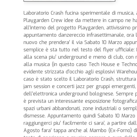
Laboratorio Crash fucina sperimentale di musica, ar
Playgarden Crew idee da mettere in campo ne hann
all’interno del progetto Playgarden, attivissimo p
appuntamento danzereccio infrasettimanale, ora 
nuovo che prendera’ il via Sabato 10 Marzo appun
semplice è sta tutto nel testo del flyer ufficial
alla scena piu’ underground e meno di club, con 
alla musica (in questo caso Tech House e Techno)
evidente strizzata d’occhio agli esplosivi Wareh
caso è stato scelto il Laboratorio Crash, struttu
jam session e concerti jazz per gruppi emergenti,
dell’elettronica underground bolognese. Sempre p
è prevista un interessante esposizione fotografica
spazi urbani abbandonati, zone industriali o sempl
dismesse. Appuntamento quindi Sabato 10 Marzo a
raggiungerci piu’ facilmente ci sara’, a partire da
Agosto fara’ tappa anche al Mambo (Ex-Forno) di 