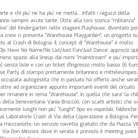
te e chi piu’ ne ha piu’ ne metta….Infatti i ragazzi della
o sempre avute tante. Oltre alla loro storica “militanza”
rive’ del Kindergarten nelle stagioni Playhouse, diventato poi
la crew ci presenta “Warehouse Playgarden”, un progetto tu
to al Crash di Bologna. Il concept di “Warehouse” è molto
e: Djs Have No Name/No List/Just Fun/Just Dance: approcio qui
meno spazio alla lineup dai nomi “mainstream” e piu’ impor
 senza liste e con un ticket d’ingresso molto basso (6 Euro
ouse Party di stampo prettamente britannico e mitteleuropeo
ra occupata autogestita che in passato ha offerto anche serat
 oltre ad organizzare appunto importanti eventi del circuito
er rimanere in tema “Warehouse”, in quella che sara’ la chi
 della beneventana Vania Broccoli, con scatti artistici che s
icemente luoghi non piu’ “luoghi” tipo ex-ospedali, fabbriche
l Laboratorio Crash di Via della Coperazione a Bologna. Pe
lla mezzanotte, un servizio navetta gratuito che da Piazza VII
Via Don Minzoni, dove in serata è previsto il meeting point