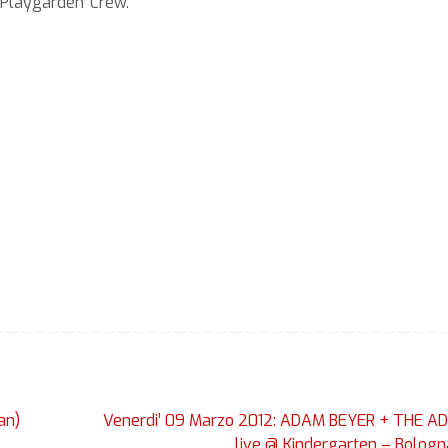
 Playgarden Crew.
an)
Venerdi’ 09 Marzo 2012: ADAM BEYER + THE 
live @ Kindergarten – Bolog