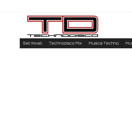
Set mixati
Technodisco Mix
Musica Techno
Mu