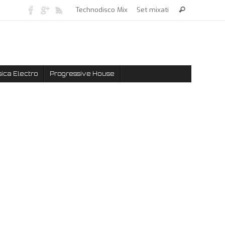
Technodisco Mix
Set mixati
ica Electro
Progressive House