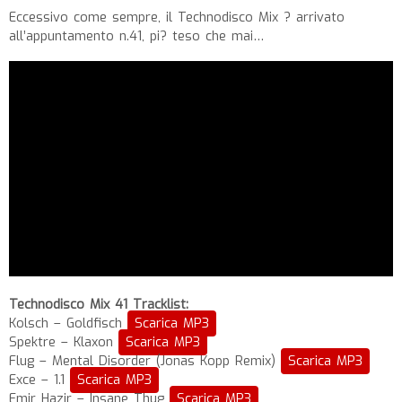
Eccessivo come sempre, il Technodisco Mix ? arrivato
all’appuntamento n.41, pi? teso che mai…
Technodisco Mix 41 Tracklist:
Kolsch – Goldfisch
Scarica MP3
Spektre – Klaxon
Scarica MP3
Flug – Mental Disorder (Jonas Kopp Remix)
Scarica MP3
Exce – 1.1
Scarica MP3
Emir Hazir – Insane Thug
Scarica MP3