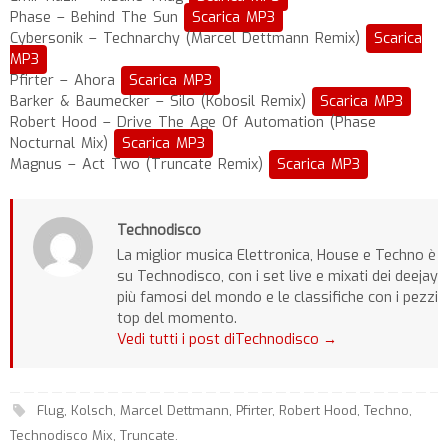
Phase – Behind The Sun
Scarica MP3
Cybersonik – Technarchy (Marcel Dettmann Remix)
Scarica
MP3
Pfirter – Ahora
Scarica MP3
Barker & Baumecker – Silo (Kobosil Remix)
Scarica MP3
Robert Hood – Drive The Age Of Automation (Phase
Nocturnal Mix)
Scarica MP3
Magnus – Act Two (Truncate Remix)
Scarica MP3
Technodisco
La miglior musica Elettronica, House e Techno è
su Technodisco, con i set live e mixati dei deejay
più famosi del mondo e le classifiche con i pezzi
top del momento.
Vedi tutti i post diTechnodisco
→
Flug
,
Kolsch
,
Marcel Dettmann
,
Pfirter
,
Robert Hood
,
Techno
,
Technodisco Mix
,
Truncate
.