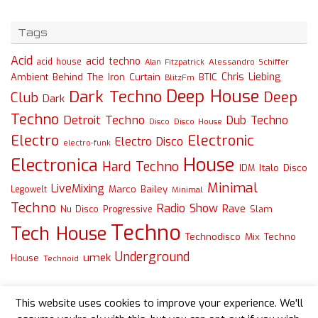
Tags
Acid
acid techno
acid house
Alessandro Schiffer
Alan Fitzpatrick
Chris Liebing
Ambient
Behind The Iron Curtain
BTIC
BlitzFm
Deep House
Dark Techno
Deep
Club
Dark
Techno
Detroit Techno
Dub Techno
Disco
Disco House
Electro
Electronic
Electro Disco
electro-funk
House
Electronica
Hard Techno
Italo Disco
IDM
Minimal
LiveMixing
Marco Bailey
Legowelt
Minimal
Techno
Radio Show
Rave
Slam
Nu Disco
Progressive
Techno
Tech House
Technodisco Mix
Techno
Underground
umek
House
Technoid
This website uses cookies to improve your experience. We'll