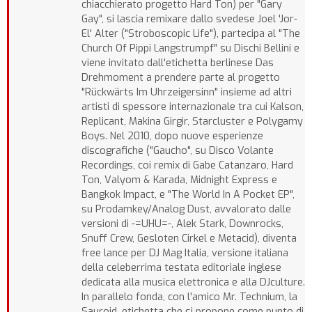
chiacchierato progetto Hard Ton) per "Gary
Gay", si lascia remixare dallo svedese Joel 'Jor-
El' Alter ("Stroboscopic Life"), partecipa al "The
Church Of Pippi Langstrumpf" su Dischi Bellini e
viene invitato dall'etichetta berlinese Das
Drehmoment a prendere parte al progetto
"Rückwärts Im Uhrzeigersinn" insieme ad altri
artisti di spessore internazionale tra cui Kalson,
Replicant, Makina Girgir, Starcluster e Polygamy
Boys. Nel 2010, dopo nuove esperienze
discografiche ("Gaucho", su Disco Volante
Recordings, coi remix di Gabe Catanzaro, Hard
Ton, Valyom & Karada, Midnight Express e
Bangkok Impact, e "The World In A Pocket EP",
su Prodamkey/Analog Dust, avvalorato dalle
versioni di -=UHU=-, Alek Stark, Downrocks,
Snuff Crew, Gesloten Cirkel e Metacid), diventa
free lance per DJ Mag Italia, versione italiana
della celeberrima testata editoriale inglese
dedicata alla musica elettronica e alla DJculture.
In parallelo fonda, con l'amico Mr. Technium, la
Sauroid, etichetta che si propone come punto di