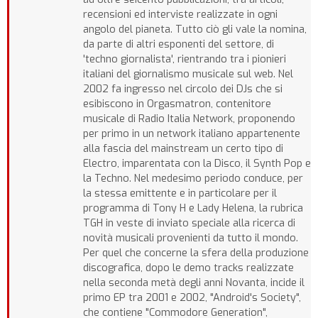
recensioni ed interviste realizzate in ogni
angolo del pianeta. Tutto ciò gli vale la nomina,
da parte di altri esponenti del settore, di
'techno giornalista', rientrando tra i pionieri
italiani del giornalismo musicale sul web. Nel
2002 fa ingresso nel circolo dei DJs che si
esibiscono in Orgasmatron, contenitore
musicale di Radio Italia Network, proponendo
per primo in un network italiano appartenente
alla fascia del mainstream un certo tipo di
Electro, imparentata con la Disco, il Synth Pop e
la Techno. Nel medesimo periodo conduce, per
la stessa emittente e in particolare per il
programma di Tony H e Lady Helena, la rubrica
TGH in veste di inviato speciale alla ricerca di
novità musicali provenienti da tutto il mondo.
Per quel che concerne la sfera della produzione
discografica, dopo le demo tracks realizzate
nella seconda metà degli anni Novanta, incide il
primo EP tra 2001 e 2002, "Android's Society",
che contiene "Commodore Generation",