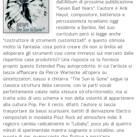
dall’Album di prossima pubblicazione
“Seven Bad Years”. L’autore è Arik
Hayut, compositore, batterista e
percussionista israeliano oggi
residente a Berlino. Nel suo
curriculum però si legge anche
“costruttore di strumenti customizzati”, e questo stimola
molto la fantasia: cosa potrà creare chi non si limita ad
adoperare gli strumenti così come immessi sul mercato dalle
rispettive case produttrici? Una risposta ce la fornisce
proprio questo Extended Play autoprodotto, in cui l’artista si
lascia affiancare da Pierce Warnecke all’opera su
sintetizzatori, basso e chitarra. “The Sun Is Gone” segue la
classica struttura della canzone, con le parti vocali
perfettamente calate nella stesura strofa-ritornello, ma si
tratta solo di uno schema e non della volontà di appartenere
alla cultura Pop. Per il resto, difatti, l’autore si lascia
trasportare da bassi scurissimi, battiti di derivazione Electro
reimpostati in modalità Post Rock ed atmosfere indie. Il
registro cambia radicalmente in “Lullaby”, poco più di quattro
minuti di sperimentale mantra sognante e cristallino, una
nuvola di gas evanescente che fluttua a mezz’aria,