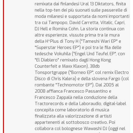
remixata dai finlandesi Ural 13 Diktators, finita
nella top-ten dei più suonati sulle passerelle di
moda milanesi e supportata da nomi importanti
tra cui Tampopo, David Carretta, Vitalic, Capri,
DJ Hell e Romina Cohn. La storia continua con
altre esperienze, vissute prima tra le mura
della H*Plus di Tony H ("Tameshi Wari EP" e
"Superstar Heroes EP") e poi tra le fila delle
tedesche Vokuhila ("Engel Und Teufel EP", con
"El Diablero" remixato dagli Hong Kong
Counterfeit e Maxx Klaxon), 38db
Tonsportgruppe ("Borneo EP", col remix Electro
Disco di Chris Kalera) e della slovena Fargo (col
rombante "Technomotor EP"). Dal 2005 al
2008 affianca Francesco Passantino e
Francesco Zappalà nella conduzione della
Tractorecords e della Laboraudio, digital-label
concepita come laboratorio di musica
finalizzata alla valorizzazione di artisti
appartenenti al sottobosco creativo. Poi
collabora col bolognese Wawashi DJ (oggi nel