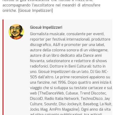
accompagnando l’ascoltatore nei meandri di atmosfere
oniriche. [Giosuè Impellizzeri]
Giosuè Impellizzeri
Giornalista musicale, consulente per eventi,
reporter per festival internazionali, produttore
discografico, A&R e promoter per una label,
autore della colonna sonora di un videogame,
autore di un libro dedicato alla Dance anni
Novanta, selezionatore e redattore di shows
radiofonici, Dottore in Beni Culturali: tutto in
uno. Giosuè Impellizzeri da un lato, DJ Gio MC-
505 dall'altro. Le prime recensioni appaiono su
una fanzine, nel 1996. Dopo quattro anni inizia il
viaggio che si sviluppa su testate cartacee e sul
web (TheDanceWeb, Cubase, Trend Discotec,
DiscoiD, Radio Italia Network, TechnoDisco, Jay
Culture, Soundz, Disc-Jockey.it, Basebog, La Nuit,
Jocks Mag, AmPm Magazine). Ogni anno dà vita
ad oltre seicento pubblicazioni, tra articoli,