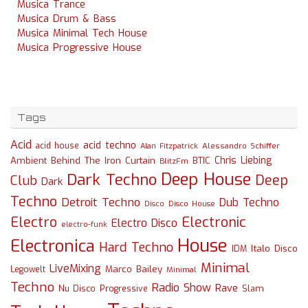
Musica Trance
Musica Drum & Bass
Musica Minimal Tech House
Musica Progressive House
Tags
Acid
acid techno
acid house
Alessandro Schiffer
Alan Fitzpatrick
Chris Liebing
Ambient
Behind The Iron Curtain
BTIC
BlitzFm
Deep House
Dark Techno
Deep
Club
Dark
Techno
Detroit Techno
Dub Techno
Disco
Disco House
Electro
Electronic
Electro Disco
electro-funk
House
Electronica
Hard Techno
Italo Disco
IDM
Minimal
LiveMixing
Marco Bailey
Legowelt
Minimal
Techno
Radio Show
Rave
Slam
Nu Disco
Progressive