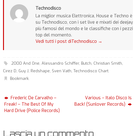
Technodisco
La miglior musica Elettronica, House e Techno è
su Technodisco, con i set live e mixati dei deejay
più famosi del mondo e le classifiche con i pezzi
top del momento.
Vedi tutti i post diTechnodisco
→
2000 And One
,
Alessandro Schiffer
,
Butch
,
Christian Smith
,
Cirez D
,
Guy J
,
Redshape
,
Sven Vath
,
Technodisco Chart
.
Bookmark
.
Frederic De Carvalho –
Various – Italo Disco Is
Freak! – The Best Of My
Back! (Sunlover Records)
Hard Drive (Police Records)
Lascia un commento