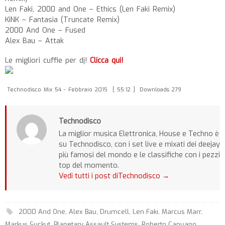
Len Faki, 2000 and One – Ethics (Len Faki Remix)
KiNK – Fantasia (Truncate Remix)
2000 And One – Fused
Alex Bau – Attak
Le migliori cuffie per dj!
Clicca qui!
Technodisco Mix 54 - Febbraio 2015
[ 55:12 ]
Downloads 279
Technodisco
La miglior musica Elettronica, House e Techno è
su Technodisco, con i set live e mixati dei deejay
più famosi del mondo e le classifiche con i pezzi
top del momento.
Vedi tutti i post diTechnodisco
→
2000 And One
,
Alex Bau
,
Drumcell
,
Len Faki
,
Marcus Marr
,
Markus Suckut
,
Planetary Assault Systems
,
Roberto Capuano
,