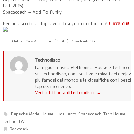
Edit 2015)
Spacecoach – Acid To Funky
Per un ascolto al top, avete bisogno di cuffie top!
Clicca qui!
The Club - 004 - A. Schiffer
[ 13:20 ]
Downloads 137
Technodisco
La miglior musica Elettronica, House e Techno è
su Technodisco, con i set live e mixati dei deejay
più famosi del mondo e le classifiche con i pezzi
top del momento.
Vedi tutti i post diTechnodisco
→
Depeche Mode
,
House
,
Luca Lento
,
Spacecoach
,
Tech House
,
Techno
,
TW
.
Bookmark
.