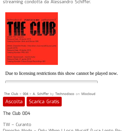
streaming condotta da Alessandro Schiffer.
The Club – 004 – A. Schiffer
by
Technodisco
on
Mixcloud
Ascolta
Scarica Gratis
The Club 004
TW – Curanto
Depeche Mode – Only When I Lose Myself (Luca Lento Re-