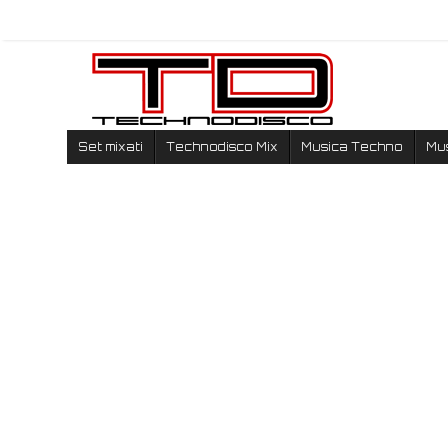
Set mixati
Technodisco Mix
Musica Techno
Mu