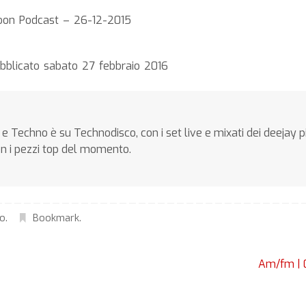
oon Podcast – 26-12-2015
bblicato sabato 27 febbraio 2016
e Techno è su Technodisco, con i set live e mixati dei deejay p
on i pezzi top del momento.
no
.
Bookmark
.
Am/fm | 