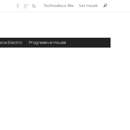
Technodisco Mix
Set mixati
ica Electro
Progressive House