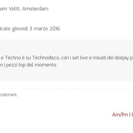
from Voltt, Amsterdam
icato giovedì 3 marzo 2016
e Techno è su Technodisco, con i set live e mixati dei deejay p
on i pezzi top del momento.
ookmark
.
Am/fm | 