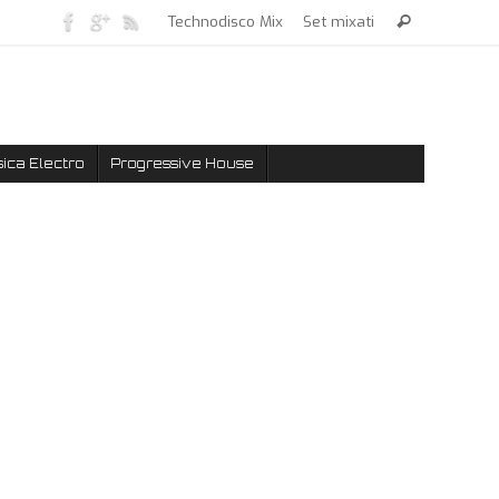
Technodisco Mix
Set mixati
ica Electro
Progressive House