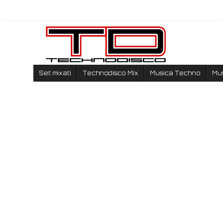
Set mixati
Technodisco Mix
Musica Techno
Mu