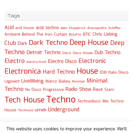
Tags
Acid
acid techno
acid house
Alessandro Schiffer
Alan Fitzpatrick
Chris Liebing
Ambient
Behind The Iron Curtain
BTIC
BlitzFm
Deep House
Dark Techno
Deep
Club
Dark
Techno
Detroit Techno
Dub Techno
Disco
Disco House
Electro
Electronic
Electro Disco
electro-funk
House
Electronica
Hard Techno
Italo Disco
IDM
Minimal
LiveMixing
Marco Bailey
Legowelt
Minimal
Techno
Radio Show
Rave
Slam
Nu Disco
Progressive
Techno
Tech House
Technodisco Mix
Techno
Underground
umek
House
Technoid
This website uses cookies to improve your experience. We'll