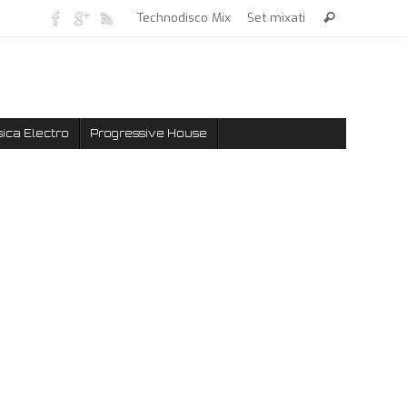
Technodisco Mix
Set mixati
ica Electro
Progressive House