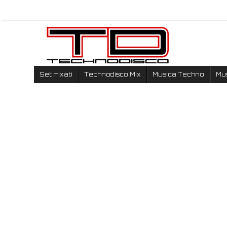
Set mixati
Technodisco Mix
Musica Techno
Mu