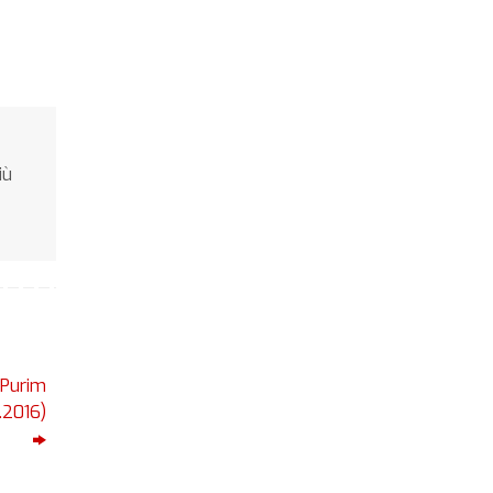
iù
 Purim
.2016)