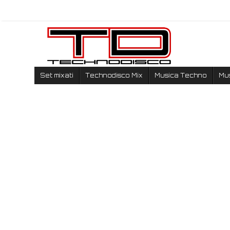
Set mixati
Technodisco Mix
Musica Techno
Mu