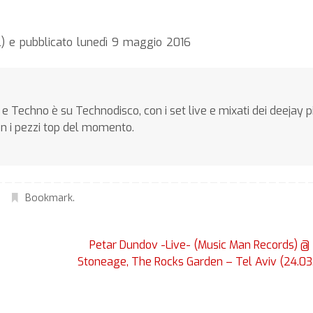
al) e pubblicato lunedì 9 maggio 2016
e Techno è su Technodisco, con i set live e mixati dei deejay p
on i pezzi top del momento.
Bookmark
.
Petar Dundov -Live- (Music Man Records) @
Stoneage, The Rocks Garden – Tel Aviv (24.03