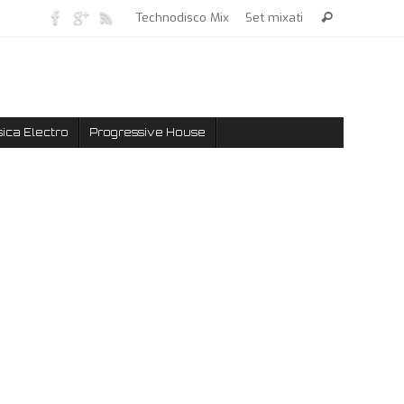
Technodisco Mix
Set mixati
ica Electro
Progressive House