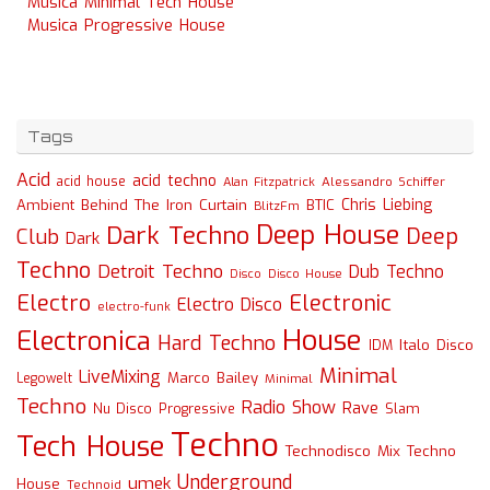
Musica Minimal Tech House
Musica Progressive House
Tags
Acid
acid techno
acid house
Alessandro Schiffer
Alan Fitzpatrick
Chris Liebing
Ambient
Behind The Iron Curtain
BTIC
BlitzFm
Deep House
Dark Techno
Deep
Club
Dark
Techno
Detroit Techno
Dub Techno
Disco
Disco House
Electro
Electronic
Electro Disco
electro-funk
House
Electronica
Hard Techno
Italo Disco
IDM
Minimal
LiveMixing
Marco Bailey
Legowelt
Minimal
Techno
Radio Show
Rave
Slam
Nu Disco
Progressive
Techno
Tech House
Technodisco Mix
Techno
Underground
umek
House
Technoid