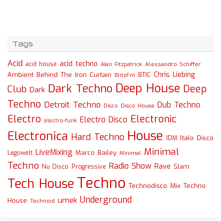
Tags
Acid
acid techno
acid house
Alessandro Schiffer
Alan Fitzpatrick
Chris Liebing
Ambient
Behind The Iron Curtain
BTIC
BlitzFm
Deep House
Dark Techno
Deep
Club
Dark
Techno
Detroit Techno
Dub Techno
Disco
Disco House
Electro
Electronic
Electro Disco
electro-funk
House
Electronica
Hard Techno
Italo Disco
IDM
Minimal
LiveMixing
Marco Bailey
Legowelt
Minimal
Techno
Radio Show
Rave
Slam
Nu Disco
Progressive
Techno
Tech House
Technodisco Mix
Techno
Underground
umek
House
Technoid