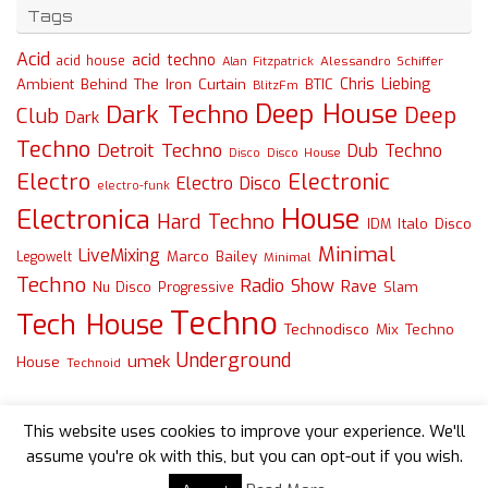
Tags
Acid
acid techno
acid house
Alessandro Schiffer
Alan Fitzpatrick
Chris Liebing
Ambient
Behind The Iron Curtain
BTIC
BlitzFm
Deep House
Dark Techno
Deep
Club
Dark
Techno
Detroit Techno
Dub Techno
Disco
Disco House
Electro
Electronic
Electro Disco
electro-funk
House
Electronica
Hard Techno
Italo Disco
IDM
Minimal
LiveMixing
Marco Bailey
Legowelt
Minimal
Techno
Radio Show
Rave
Slam
Nu Disco
Progressive
Techno
Tech House
Technodisco Mix
Techno
Underground
umek
House
Technoid
This website uses cookies to improve your experience. We'll
assume you're ok with this, but you can opt-out if you wish.