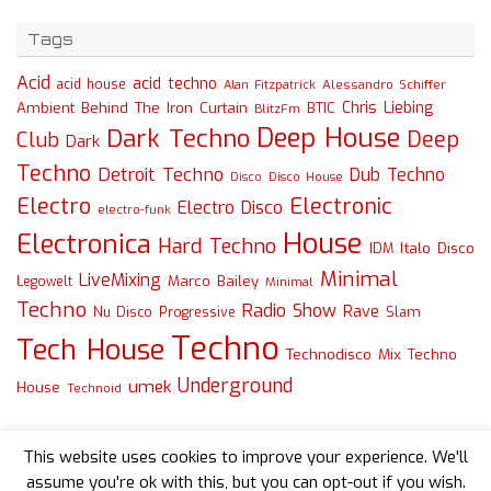
Tags
Acid
acid techno
acid house
Alessandro Schiffer
Alan Fitzpatrick
Chris Liebing
Ambient
Behind The Iron Curtain
BTIC
BlitzFm
Deep House
Dark Techno
Deep
Club
Dark
Techno
Detroit Techno
Dub Techno
Disco
Disco House
Electro
Electronic
Electro Disco
electro-funk
House
Electronica
Hard Techno
Italo Disco
IDM
Minimal
LiveMixing
Marco Bailey
Legowelt
Minimal
Techno
Radio Show
Rave
Slam
Nu Disco
Progressive
Techno
Tech House
Technodisco Mix
Techno
Underground
umek
House
Technoid
This website uses cookies to improve your experience. We'll
assume you're ok with this, but you can opt-out if you wish.