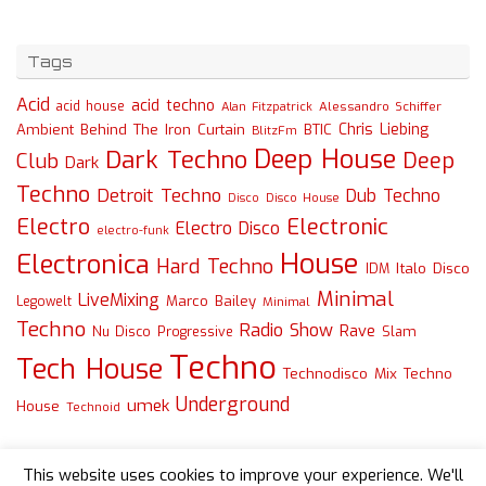
Tags
Acid
acid techno
acid house
Alessandro Schiffer
Alan Fitzpatrick
Chris Liebing
Ambient
Behind The Iron Curtain
BTIC
BlitzFm
Deep House
Dark Techno
Deep
Club
Dark
Techno
Detroit Techno
Dub Techno
Disco
Disco House
Electro
Electronic
Electro Disco
electro-funk
House
Electronica
Hard Techno
Italo Disco
IDM
Minimal
LiveMixing
Marco Bailey
Legowelt
Minimal
Techno
Radio Show
Rave
Slam
Nu Disco
Progressive
Techno
Tech House
Technodisco Mix
Techno
Underground
umek
House
Technoid
This website uses cookies to improve your experience. We'll