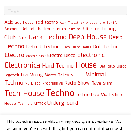
Tags
Acid
acid techno
acid house
Alessandro Schiffer
Alan Fitzpatrick
Chris Liebing
Ambient
Behind The Iron Curtain
BTIC
BlitzFm
Deep House
Dark Techno
Deep
Club
Dark
Techno
Detroit Techno
Dub Techno
Disco
Disco House
Electro
Electronic
Electro Disco
electro-funk
House
Electronica
Hard Techno
Italo Disco
IDM
Minimal
LiveMixing
Marco Bailey
Legowelt
Minimal
Techno
Radio Show
Rave
Slam
Nu Disco
Progressive
Techno
Tech House
Technodisco Mix
Techno
Underground
umek
House
Technoid
This website uses cookies to improve your experience. We'll
assume you're ok with this, but you can opt-out if you wish.