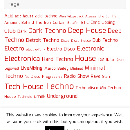
Tags
Acid
acid techno
acid house
Alessandro Schiffer
Alan Fitzpatrick
Chris Liebing
Ambient
Behind The Iron Curtain
BTIC
BlitzFm
Deep House
Dark Techno
Deep
Club
Dark
Techno
Detroit Techno
Dub Techno
Disco
Disco House
Electro
Electronic
Electro Disco
electro-funk
House
Electronica
Hard Techno
Italo Disco
IDM
Minimal
LiveMixing
Marco Bailey
Legowelt
Minimal
Techno
Radio Show
Rave
Slam
Nu Disco
Progressive
Techno
Tech House
Technodisco Mix
Techno
Underground
umek
House
Technoid
This website uses cookies to improve your experience. We'll
assume you're ok with this, but you can opt-out if you wish.