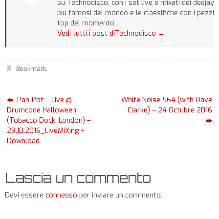
su Technodisco, con i set live e mixati dei deejay
più famosi del mondo e le classifiche con i pezzi
top del momento.
Vedi tutti i post diTechnodisco
→
Bookmark
.
Pan-Pot – Live @
White Noise 564 (with Dave
Drumcode Halloween
Clarke) – 24 Octubre 2016
(Tobacco Dock, London) –
29.10.2016_LiveMiXing +
Download
Lascia un commento
Devi essere
connesso
per inviare un commento.