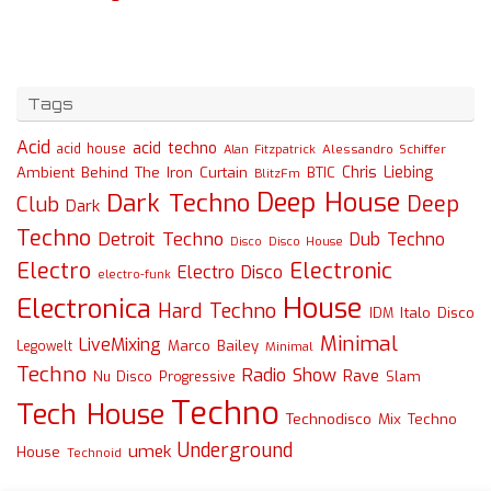
Tags
Acid
acid techno
acid house
Alessandro Schiffer
Alan Fitzpatrick
Chris Liebing
Ambient
Behind The Iron Curtain
BTIC
BlitzFm
Deep House
Dark Techno
Deep
Club
Dark
Techno
Detroit Techno
Dub Techno
Disco
Disco House
Electro
Electronic
Electro Disco
electro-funk
House
Electronica
Hard Techno
Italo Disco
IDM
Minimal
LiveMixing
Marco Bailey
Legowelt
Minimal
Techno
Radio Show
Rave
Slam
Nu Disco
Progressive
Techno
Tech House
Technodisco Mix
Techno
Underground
umek
House
Technoid