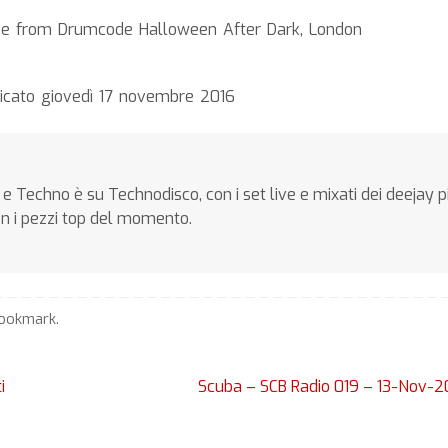
e from Drumcode Halloween After Dark, London
icato giovedì 17 novembre 2016
e Techno è su Technodisco, con i set live e mixati dei deejay p
on i pezzi top del momento.
ookmark
.
i
Scuba – SCB Radio 019 – 13-Nov-