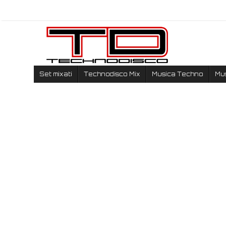
Set mixati
Technodisco Mix
Musica Techno
Mu