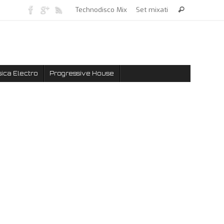
Technodisco Mix
Set mixati
ica Electro
Progressive House