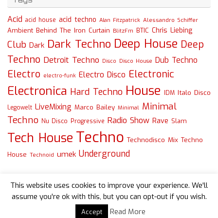
Acid
acid techno
acid house
Alessandro Schiffer
Alan Fitzpatrick
Chris Liebing
Ambient
Behind The Iron Curtain
BTIC
BlitzFm
Deep House
Dark Techno
Deep
Club
Dark
Techno
Detroit Techno
Dub Techno
Disco
Disco House
Electro
Electronic
Electro Disco
electro-funk
House
Electronica
Hard Techno
Italo Disco
IDM
Minimal
LiveMixing
Marco Bailey
Legowelt
Minimal
Techno
Radio Show
Rave
Slam
Nu Disco
Progressive
Techno
Tech House
Technodisco Mix
Techno
Underground
umek
House
Technoid
This website uses cookies to improve your experience. We'll
assume you're ok with this, but you can opt-out if you wish.
Read More
Accept
Powered by
Tempera
&
WordPress.