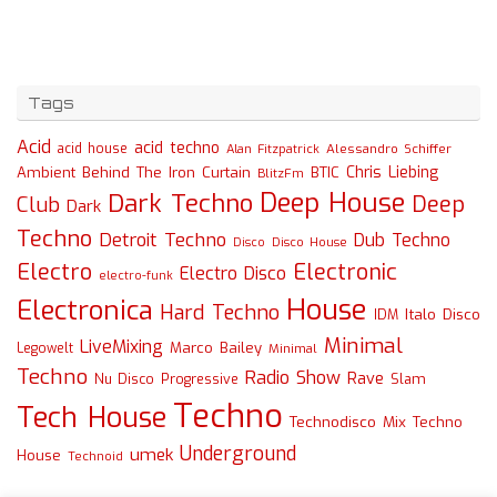
Tags
Acid
acid techno
acid house
Alessandro Schiffer
Alan Fitzpatrick
Chris Liebing
Ambient
Behind The Iron Curtain
BTIC
BlitzFm
Deep House
Dark Techno
Deep
Club
Dark
Techno
Detroit Techno
Dub Techno
Disco
Disco House
Electro
Electronic
Electro Disco
electro-funk
House
Electronica
Hard Techno
Italo Disco
IDM
Minimal
LiveMixing
Marco Bailey
Legowelt
Minimal
Techno
Radio Show
Rave
Slam
Nu Disco
Progressive
Techno
Tech House
Technodisco Mix
Techno
Underground
umek
House
Technoid