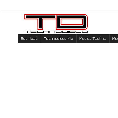
Set mixati
Technodisco Mix
Musica Techno
Mu