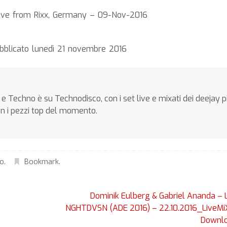
ve from Rixx, Germany – 09-Nov-2016
ubblicato lunedì 21 novembre 2016
e Techno è su Technodisco, con i set live e mixati dei deejay p
on i pezzi top del momento.
no
.
Bookmark
.
Dominik Eulberg & Gabriel Ananda – 
NGHTDVSN (ADE 2016) – 22.10.2016_LiveMi
Downl