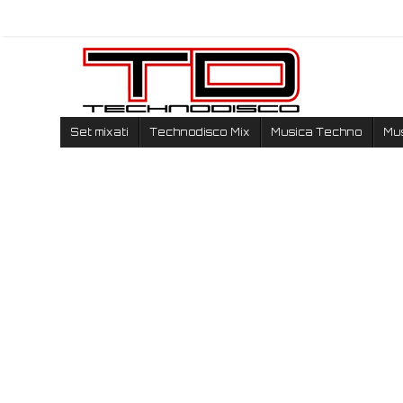
Set mixati
Technodisco Mix
Musica Techno
Mu