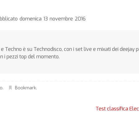
ubblicato domenica 13 novembre 2016
e Techno è su Technodisco, con i set live e mixati dei deejay p
on i pezzi top del momento.
no
.
Bookmark
.
Test classifica Ele