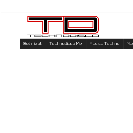
Set mixati
Technodisco Mix
Musica Techno
Mu