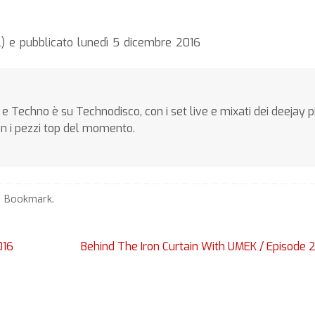
al) e pubblicato lunedì 5 dicembre 2016
e Techno è su Technodisco, con i set live e mixati dei deejay p
on i pezzi top del momento.
Bookmark
.
016
Behind The Iron Curtain With UMEK / Episode