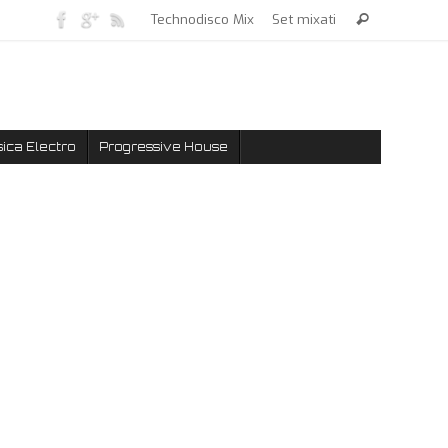
Technodisco Mix
Set mixati
ica Electro
Progressive House