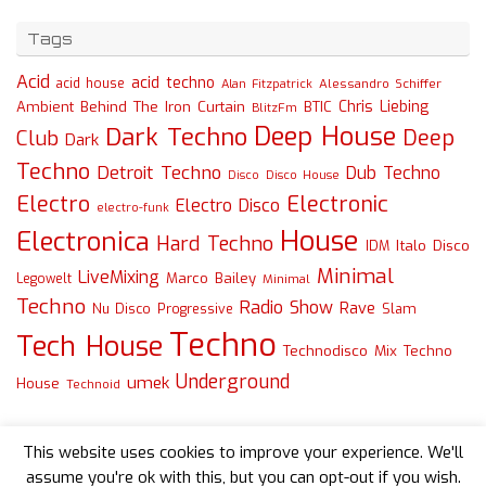
Tags
Acid
acid techno
acid house
Alessandro Schiffer
Alan Fitzpatrick
Chris Liebing
Ambient
Behind The Iron Curtain
BTIC
BlitzFm
Deep House
Dark Techno
Deep
Club
Dark
Techno
Detroit Techno
Dub Techno
Disco
Disco House
Electro
Electronic
Electro Disco
electro-funk
House
Electronica
Hard Techno
Italo Disco
IDM
Minimal
LiveMixing
Marco Bailey
Legowelt
Minimal
Techno
Radio Show
Rave
Slam
Nu Disco
Progressive
Techno
Tech House
Technodisco Mix
Techno
Underground
umek
House
Technoid
This website uses cookies to improve your experience. We'll
assume you're ok with this, but you can opt-out if you wish.