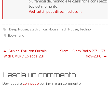
più famosi del mondo e le classifiche con i pezzi
top del momento.
Vedi tutti i post diTechnodisco
→
Deep House
,
Electronica
,
House
,
Tech House
,
Techno
.
Bookmark
.
Behind The Iron Curtain
Slam – Slam Radio 217 – 27-
With UMEK / Episode 281
Nov-2016
Lascia un commento
Devi essere
connesso
per inviare un commento.