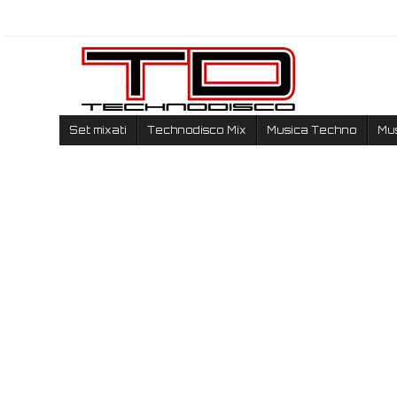
Set mixati
Technodisco Mix
Musica Techno
Mu