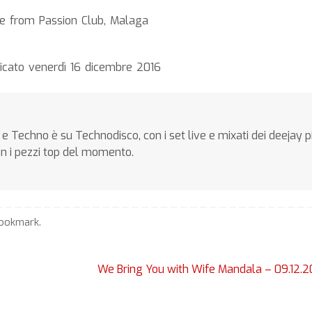
e from Passion Club, Malaga
icato venerdì 16 dicembre 2016
e Techno è su Technodisco, con i set live e mixati dei deejay p
on i pezzi top del momento.
ookmark
.
We Bring You with Wife Mandala – 09.12.