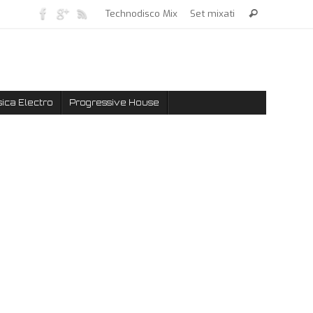
Technodisco Mix
Set mixati
ica Electro
Progressive House