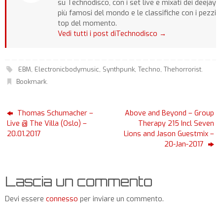
su Technodisco, con i set live e mixati dei deejay
più famosi del mondo e le classifiche con i pezzi
top del momento.
Vedi tutti i post diTechnodisco
→
EBM
,
Electronicbodymusic
,
Synthpunk
,
Techno
,
Thehorrorist
.
Bookmark
.
Thomas Schumacher –
Above and Beyond – Group
Live @ The Villa (Oslo) –
Therapy 215 Incl Seven
20.01.2017
Lions and Jason Guestmix –
20-Jan-2017
Lascia un commento
Devi essere
connesso
per inviare un commento.