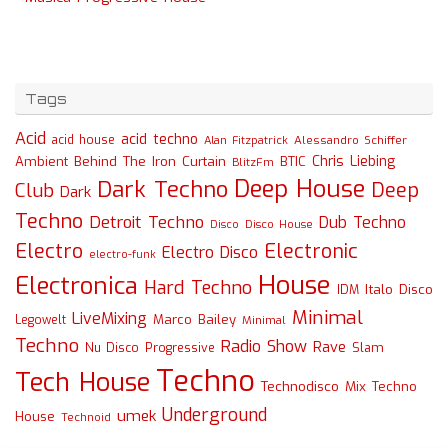
Tags
Acid
acid techno
acid house
Alessandro Schiffer
Alan Fitzpatrick
Chris Liebing
Ambient
Behind The Iron Curtain
BTIC
BlitzFm
Deep House
Dark Techno
Deep
Club
Dark
Techno
Detroit Techno
Dub Techno
Disco
Disco House
Electro
Electronic
Electro Disco
electro-funk
House
Electronica
Hard Techno
Italo Disco
IDM
Minimal
LiveMixing
Marco Bailey
Legowelt
Minimal
Techno
Radio Show
Rave
Slam
Nu Disco
Progressive
Techno
Tech House
Technodisco Mix
Techno
Underground
umek
House
Technoid