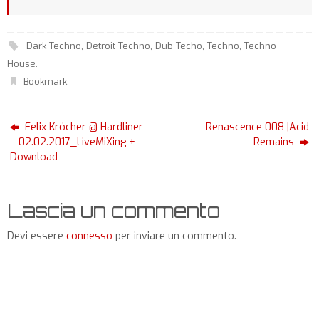
Dark Techno
,
Detroit Techno
,
Dub Techo
,
Techno
,
Techno
House
.
Bookmark
.
Felix Kröcher @ Hardliner
Renascence 008 |Acid
– 02.02.2017_LiveMiXing +
Remains
Download
Lascia un commento
Devi essere
connesso
per inviare un commento.