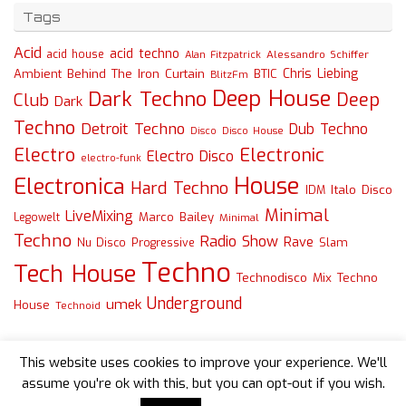
Tags
Acid
acid techno
acid house
Alessandro Schiffer
Alan Fitzpatrick
Chris Liebing
Ambient
Behind The Iron Curtain
BTIC
BlitzFm
Deep House
Dark Techno
Deep
Club
Dark
Techno
Detroit Techno
Dub Techno
Disco
Disco House
Electro
Electronic
Electro Disco
electro-funk
House
Electronica
Hard Techno
Italo Disco
IDM
Minimal
LiveMixing
Marco Bailey
Legowelt
Minimal
Techno
Radio Show
Rave
Slam
Nu Disco
Progressive
Techno
Tech House
Technodisco Mix
Techno
Underground
umek
House
Technoid
This website uses cookies to improve your experience. We'll
assume you're ok with this, but you can opt-out if you wish.