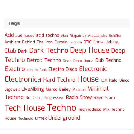
Tags
Acid
acid techno
acid house
Alessandro Schiffer
Alan Fitzpatrick
Chris Liebing
Ambient
Behind The Iron Curtain
BTIC
BlitzFm
Deep House
Dark Techno
Deep
Club
Dark
Techno
Detroit Techno
Dub Techno
Disco
Disco House
Electro
Electronic
Electro Disco
electro-funk
House
Electronica
Hard Techno
Italo Disco
IDM
Minimal
LiveMixing
Marco Bailey
Legowelt
Minimal
Techno
Radio Show
Rave
Slam
Nu Disco
Progressive
Techno
Tech House
Technodisco Mix
Techno
Underground
umek
House
Technoid