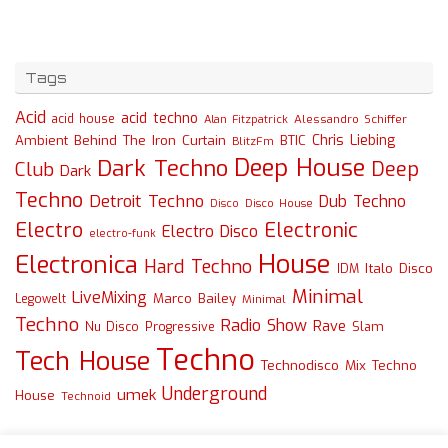
Tags
Acid
acid techno
acid house
Alessandro Schiffer
Alan Fitzpatrick
Chris Liebing
Ambient
Behind The Iron Curtain
BTIC
BlitzFm
Deep House
Dark Techno
Deep
Club
Dark
Techno
Detroit Techno
Dub Techno
Disco
Disco House
Electro
Electronic
Electro Disco
electro-funk
House
Electronica
Hard Techno
Italo Disco
IDM
Minimal
LiveMixing
Marco Bailey
Legowelt
Minimal
Techno
Radio Show
Rave
Slam
Nu Disco
Progressive
Techno
Tech House
Technodisco Mix
Techno
Underground
umek
House
Technoid