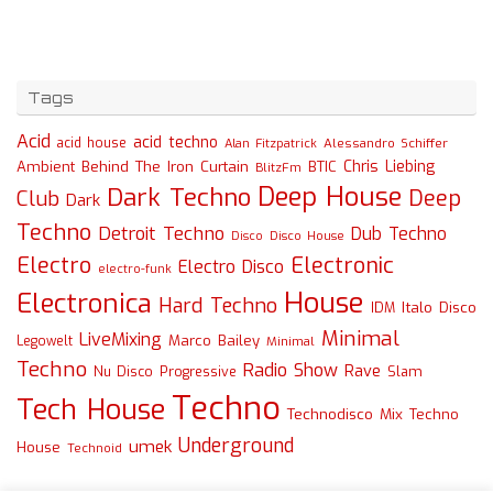
Tags
Acid
acid techno
acid house
Alessandro Schiffer
Alan Fitzpatrick
Chris Liebing
Ambient
Behind The Iron Curtain
BTIC
BlitzFm
Deep House
Dark Techno
Deep
Club
Dark
Techno
Detroit Techno
Dub Techno
Disco
Disco House
Electro
Electronic
Electro Disco
electro-funk
House
Electronica
Hard Techno
Italo Disco
IDM
Minimal
LiveMixing
Marco Bailey
Legowelt
Minimal
Techno
Radio Show
Rave
Slam
Nu Disco
Progressive
Techno
Tech House
Technodisco Mix
Techno
Underground
umek
House
Technoid