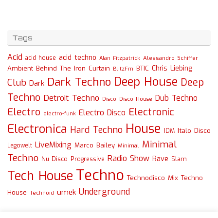
Tags
Acid
acid techno
acid house
Alessandro Schiffer
Alan Fitzpatrick
Chris Liebing
Ambient
Behind The Iron Curtain
BTIC
BlitzFm
Deep House
Dark Techno
Deep
Club
Dark
Techno
Detroit Techno
Dub Techno
Disco
Disco House
Electro
Electronic
Electro Disco
electro-funk
House
Electronica
Hard Techno
Italo Disco
IDM
Minimal
LiveMixing
Marco Bailey
Legowelt
Minimal
Techno
Radio Show
Rave
Slam
Nu Disco
Progressive
Techno
Tech House
Technodisco Mix
Techno
Underground
umek
House
Technoid