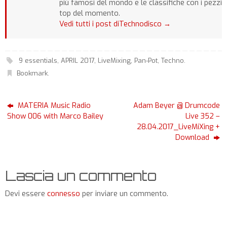
più famosi del mondo e le classifiche con i pezzi
top del momento.
Vedi tutti i post diTechnodisco
→
9 essentials
,
APRIL 2017
,
LiveMixing
,
Pan-Pot
,
Techno
.
Bookmark
.
MATERIA Music Radio
Adam Beyer @ Drumcode
Show 006 with Marco Bailey
Live 352 –
28.04.2017_LiveMiXing +
Download
Lascia un commento
Devi essere
connesso
per inviare un commento.