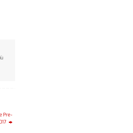
iù
e Pre-
2017