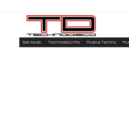
Set mixati
Technodisco Mix
Musica Techno
Mu