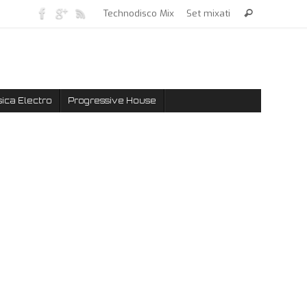
Technodisco Mix
Set mixati
ica Electro
Progressive House