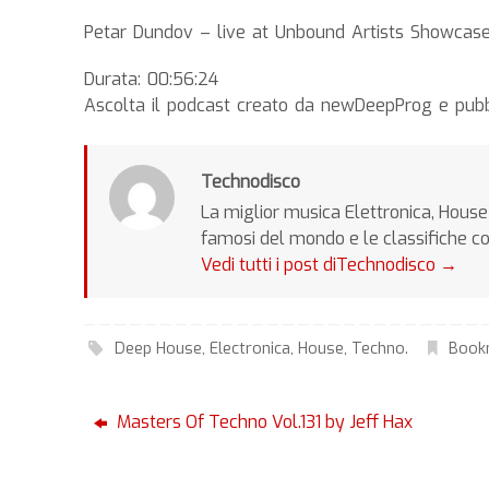
Petar Dundov – live at Unbound Artists Showcase
Durata: 00:56:24
Ascolta il podcast creato da newDeepProg e pub
Technodisco
La miglior musica Elettronica, House 
famosi del mondo e le classifiche c
Vedi tutti i post diTechnodisco
→
Deep House
,
Electronica
,
House
,
Techno
.
Book
Masters Of Techno Vol.131 by Jeff Hax