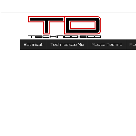
Set mixati
Technodisco Mix
Musica Techno
Mu