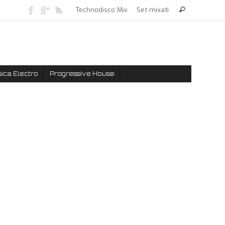
Technodisco Mix
Set mixati
ica Electro
Progressive House