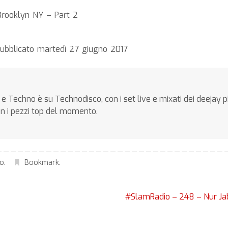
Brooklyn NY – Part 2
pubblicato martedì 27 giugno 2017
e Techno è su Technodisco, con i set live e mixati dei deejay p
on i pezzi top del momento.
no
.
Bookmark
.
#SlamRadio – 248 – Nur J