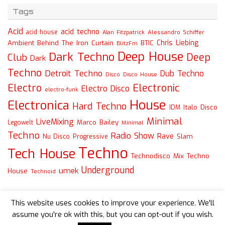
Tags
Acid
acid techno
acid house
Alessandro Schiffer
Alan Fitzpatrick
Chris Liebing
Ambient
Behind The Iron Curtain
BTIC
BlitzFm
Deep House
Dark Techno
Deep
Club
Dark
Techno
Detroit Techno
Dub Techno
Disco
Disco House
Electro
Electronic
Electro Disco
electro-funk
House
Electronica
Hard Techno
Italo Disco
IDM
Minimal
LiveMixing
Marco Bailey
Legowelt
Minimal
Techno
Radio Show
Rave
Slam
Nu Disco
Progressive
Techno
Tech House
Technodisco Mix
Techno
Underground
umek
House
Technoid
This website uses cookies to improve your experience. We'll
assume you're ok with this, but you can opt-out if you wish.